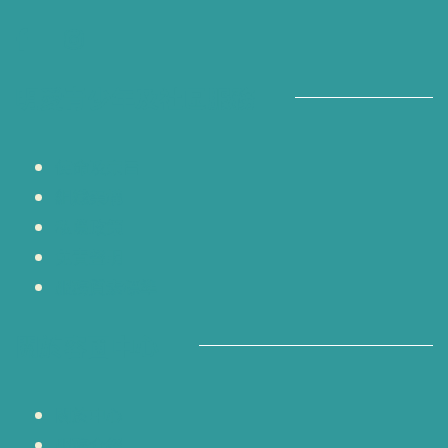
明愛青少年及社區服務
使命及宗旨
組織架構
私隱政策
免責聲明
服務質素標準
關於容圃中心
關於中心
服務介紹