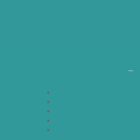
明愛青少年及社區服務
使命及宗旨
組織架構
私隱政策
免責聲明
服務質素標準