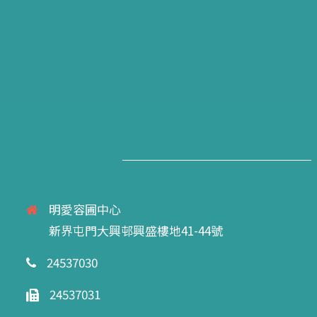
聯絡我們
明愛容圃中心
新界屯門大興邨興盛樓地41-44號
24537030
24537031